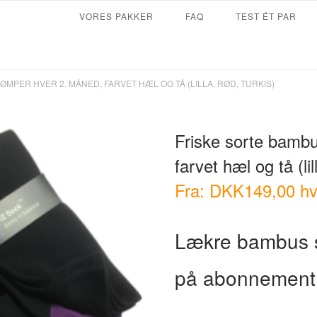
VORES PAKKER
FAQ
TEST ÉT PAR
MPER HVER 2. MÅNED, FARVET HÆL OG TÅ (LILLA, RØD, TURKIS)
Friske sorte bamb
farvet hæl og tå (lil
Fra:
DKK
149,00
hv
Lækre bambus s
på abonnement 