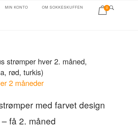
View
MIN KONTO
OM SOKKESKUFFEN
0
shopping
cart
us strømper hver 2. måned,
la, rød, turkis)
er 2 måneder
trømper med farvet design
– få 2. måned