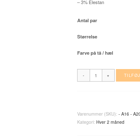
– 3% Elestan
Antal par
Størrelse
Farve på tå / hæl
Friske
TILFØJ
sorte
bambus
strømper
hver
Varenummer (SKU):
- A16 - A2
2.
Kategori:
Hver 2 måned
måned,
farvet