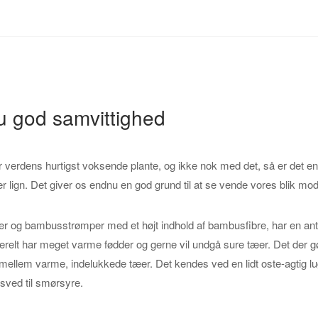
hæl
og
tå
(lilla,
rød,
turkis)
u god samvittighed
antal
erdens hurtigst voksende plante, og ikke nok med det, så er det en 
 lign. Det giver os endnu en god grund til at se vende vores blik mo
 og bambusstrømper med et højt indhold af bambusfibre, har en anti
relt har meget varme fødder og gerne vil undgå sure tæer. Det der gø
mellem varme, indelukkede tæer. Det kendes ved en lidt oste-agtig lug
sved til smørsyre.