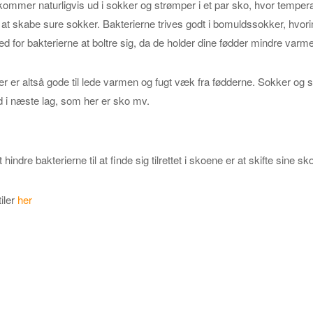
mmer naturligvis ud i sokker og strømper i et par sko, hvor temperatur
il at skabe sure sokker. Bakterierne trives godt i bomuldssokker, h
d for bakterierne at boltre sig, da de holder dine fødder mindre varme
er altså gode til lede varmen og fugt væk fra fødderne. Sokker og 
ud i næste lag, som her er sko mv.
l at hindre bakterierne til at finde sig tilrettet i skoene er at skifte si
iler
her