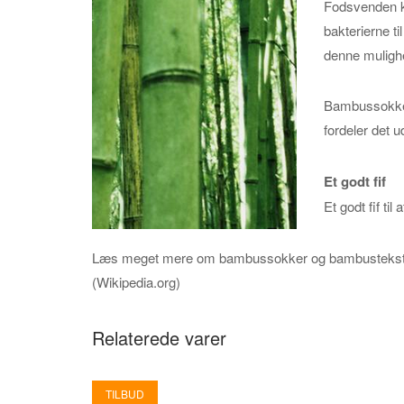
Fodsvenden ko
bakterierne t
denne mulighe
Bambussokker 
fordeler det 
Et godt fif
Et godt fif ti
Læs meget mere om bambussokker og bambustekst
(Wikipedia.org)
Relaterede varer
TILBUD