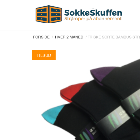
Skip
Home
to
content
FORSIDE
/
HVER 2 MÅNED
/ FRISKE SORTE BAMBUS STRØ
TILBUD